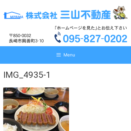
コ
コ
ン
ン
テ
テ
ン
ン
ツ
ツ
へ
へ
ス
ス
キ
キ
Menu
ッ
ッ
プ
プ
IMG_4935-1