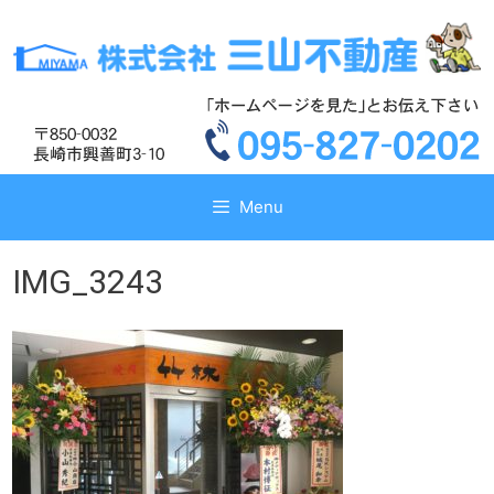
コ
コ
ン
ン
テ
テ
ン
ン
ツ
ツ
へ
へ
ス
ス
キ
キ
Menu
ッ
ッ
プ
プ
IMG_3243