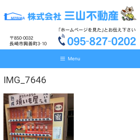
コ
コ
ン
ン
テ
テ
ン
ン
ツ
ツ
へ
へ
ス
ス
キ
キ
Menu
ッ
ッ
プ
プ
IMG_7646