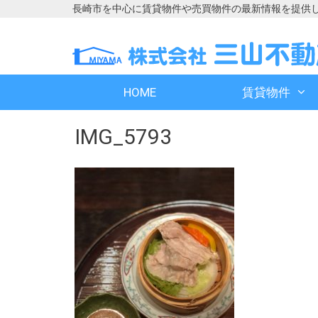
長崎市を中心に賃貸物件や売買物件の最新情報を提供
コ
コ
ン
ン
テ
テ
ン
ン
HOME
賃貸物件
ツ
ツ
へ
へ
IMG_5793
ス
ス
キ
キ
ッ
ッ
プ
プ