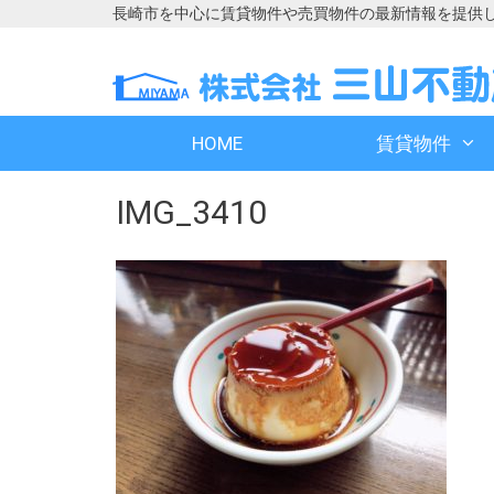
長崎市を中心に賃貸物件や売買物件の最新情報を提供
コ
コ
ン
ン
テ
テ
ン
ン
HOME
賃貸物件
ツ
ツ
へ
へ
IMG_3410
ス
ス
キ
キ
ッ
ッ
プ
プ