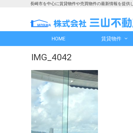
長崎市を中心に賃貸物件や売買物件の最新情報を提供
コ
コ
ン
ン
テ
テ
ン
ン
HOME
賃貸物件
ツ
ツ
へ
へ
IMG_4042
ス
ス
キ
キ
ッ
ッ
プ
プ