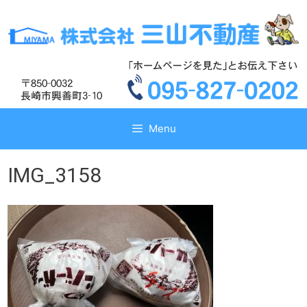
コ
コ
ン
ン
テ
テ
ン
ン
ツ
ツ
へ
へ
ス
ス
キ
キ
Menu
ッ
ッ
プ
プ
IMG_3158