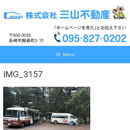
コ
コ
ン
ン
テ
テ
ン
ン
ツ
ツ
へ
へ
ス
ス
キ
キ
Menu
ッ
ッ
プ
プ
IMG_3157