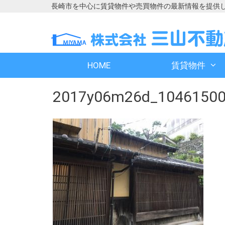
長崎市を中心に賃貸物件や売買物件の最新情報を提供
コ
コ
ン
ン
テ
テ
ン
ン
HOME
賃貸物件
ツ
ツ
へ
へ
2017y06m26d_1046150
ス
ス
キ
キ
ッ
ッ
プ
プ