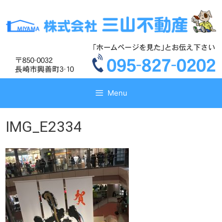
コ
コ
ン
ン
テ
テ
ン
ン
ツ
ツ
へ
へ
ス
ス
キ
キ
Menu
ッ
ッ
プ
プ
IMG_E2334