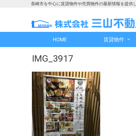
長崎市を中心に賃貸物件や売買物件の最新情報を提供
コ
コ
ン
ン
テ
テ
ン
ン
HOME
賃貸物件
ツ
ツ
へ
へ
IMG_3917
ス
ス
キ
キ
ッ
ッ
プ
プ