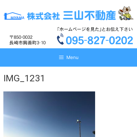
コ
コ
ン
ン
テ
テ
ン
ン
ツ
ツ
へ
へ
ス
ス
キ
キ
Menu
ッ
ッ
プ
プ
IMG_1231