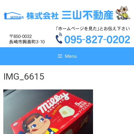
コ
コ
ン
ン
テ
テ
ン
ン
ツ
ツ
へ
へ
ス
ス
キ
キ
Menu
ッ
ッ
プ
プ
IMG_6615