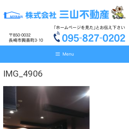
コ
コ
ン
ン
テ
テ
ン
ン
ツ
ツ
へ
へ
ス
ス
キ
キ
Menu
ッ
ッ
プ
プ
IMG_4906