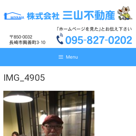
コ
コ
ン
ン
テ
テ
ン
ン
ツ
ツ
へ
へ
ス
ス
キ
キ
Menu
ッ
ッ
プ
プ
IMG_4905