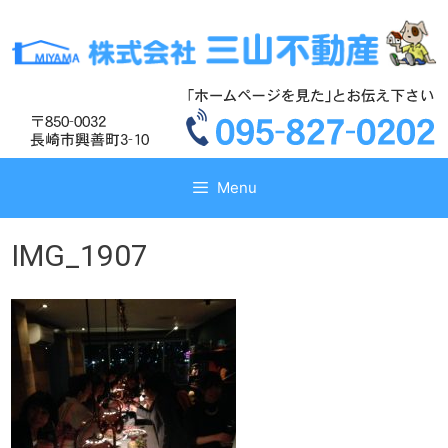
コ
コ
ン
ン
テ
テ
ン
ン
ツ
ツ
へ
へ
ス
ス
キ
キ
Menu
ッ
ッ
プ
プ
IMG_1907