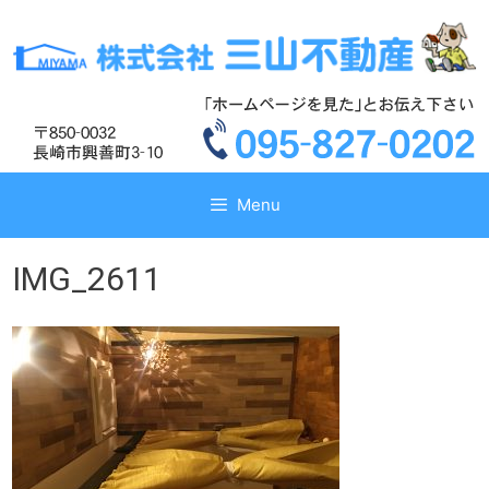
コ
コ
ン
ン
テ
テ
ン
ン
ツ
ツ
へ
へ
ス
ス
キ
キ
Menu
ッ
ッ
プ
プ
IMG_2611