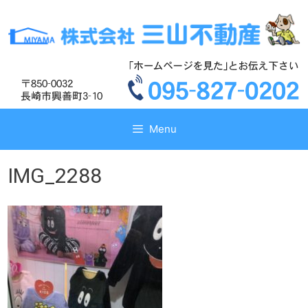
コ
コ
ン
ン
テ
テ
ン
ン
ツ
ツ
へ
へ
ス
ス
キ
キ
Menu
ッ
ッ
プ
プ
IMG_2288