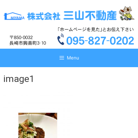
コ
コ
ン
ン
テ
テ
ン
ン
ツ
ツ
へ
へ
ス
ス
キ
キ
Menu
ッ
ッ
プ
プ
image1