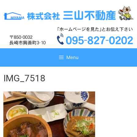
コ
コ
ン
ン
テ
テ
ン
ン
ツ
ツ
へ
へ
ス
ス
キ
キ
Menu
ッ
ッ
プ
プ
IMG_7518