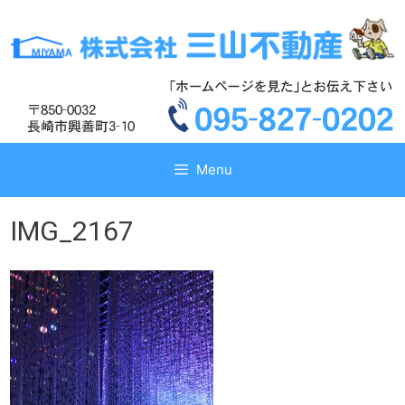
コ
コ
ン
ン
テ
テ
ン
ン
ツ
ツ
へ
へ
ス
ス
キ
キ
Menu
ッ
ッ
プ
プ
IMG_2167