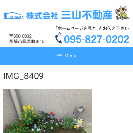
コ
コ
ン
ン
テ
テ
ン
ン
ツ
ツ
へ
へ
ス
ス
キ
キ
Menu
ッ
ッ
プ
プ
IMG_8409