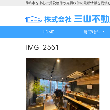
長崎市を中心に賃貸物件や売買物件の最新情報を提供
コ
コ
ン
ン
テ
テ
ン
ン
HOME
賃貸物件
ツ
ツ
へ
へ
IMG_2561
ス
ス
キ
キ
ッ
ッ
プ
プ