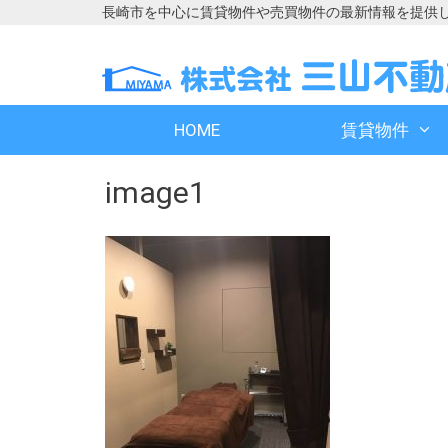
長崎市を中心に賃貸物件や売買物件の最新情報を提供
コ
コ
ン
ン
テ
テ
ン
ン
HOME
賃貸物件
ツ
ツ
へ
へ
image1
ス
ス
キ
キ
ッ
ッ
プ
プ