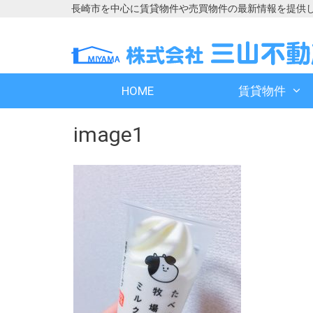
長崎市を中心に賃貸物件や売買物件の最新情報を提供
コ
コ
ン
ン
テ
テ
ン
ン
HOME
賃貸物件
ツ
ツ
へ
へ
image1
ス
ス
キ
キ
ッ
ッ
プ
プ