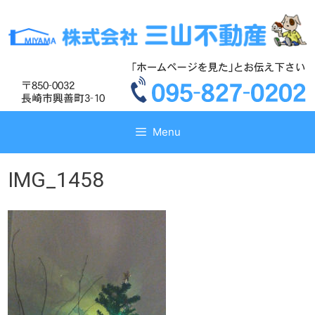
コ
コ
ン
ン
テ
テ
ン
ン
ツ
ツ
へ
へ
ス
ス
キ
キ
Menu
ッ
ッ
プ
プ
IMG_1458