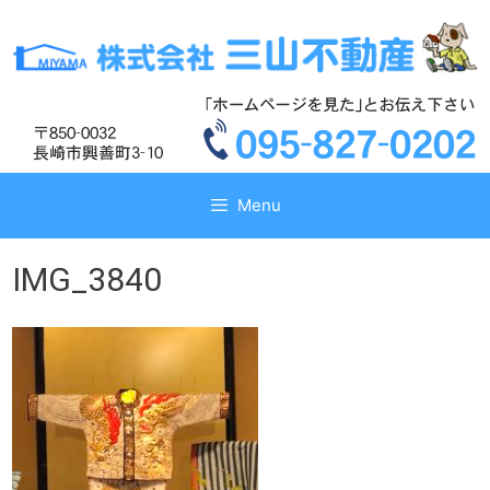
コ
コ
ン
ン
テ
テ
ン
ン
ツ
ツ
へ
へ
ス
ス
キ
キ
Menu
ッ
ッ
プ
プ
IMG_3840