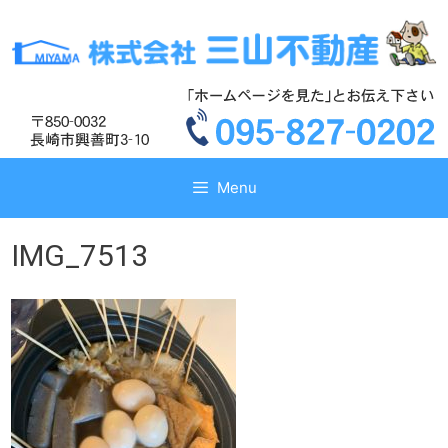
コ
コ
ン
ン
テ
テ
ン
ン
ツ
ツ
へ
へ
ス
ス
キ
キ
Menu
ッ
ッ
プ
プ
IMG_7513