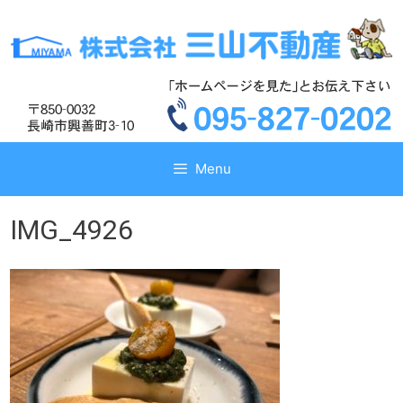
コ
コ
ン
ン
テ
テ
ン
ン
ツ
ツ
へ
へ
ス
ス
キ
キ
Menu
ッ
ッ
プ
プ
IMG_4926