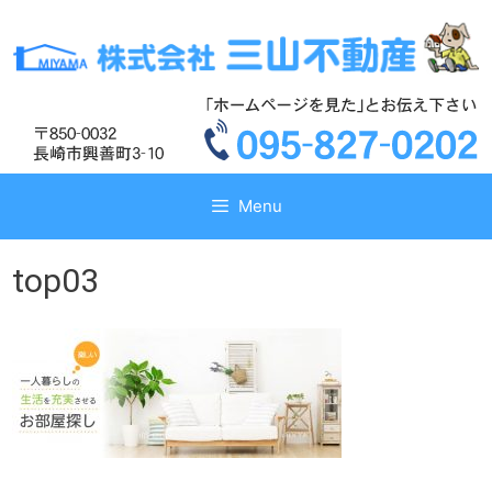
コ
コ
ン
ン
テ
テ
ン
ン
ツ
ツ
へ
へ
ス
ス
キ
キ
Menu
ッ
ッ
プ
プ
top03