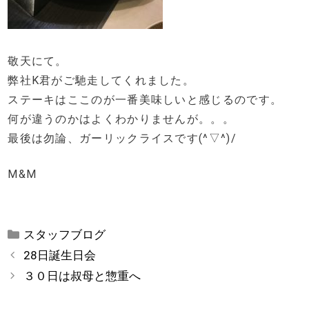
敬天にて。
弊社K君がご馳走してくれました。
ステーキはここのが一番美味しいと感じるのです。
何が違うのかはよくわかりませんが。。。
最後は勿論、ガーリックライスです(^▽^)/
M&M
カ
スタッフブログ
テ
28日誕生日会
ゴ
３０日は叔母と惣重へ
リ
ー