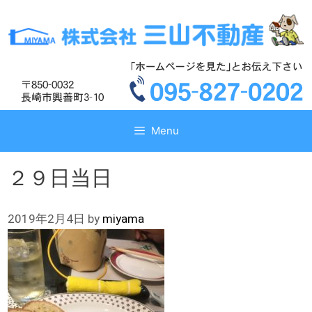
コ
コ
ン
ン
テ
テ
ン
ン
ツ
ツ
へ
へ
ス
ス
キ
キ
Menu
ッ
ッ
プ
プ
２９日当日
2019年2月4日
by
miyama