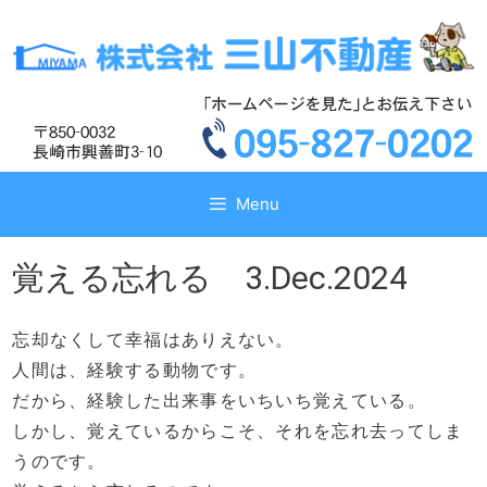
コ
コ
ン
ン
テ
テ
ン
ン
ツ
ツ
へ
へ
ス
ス
キ
キ
Menu
ッ
ッ
プ
プ
覚える忘れる 3.Dec.2024
忘却なくして幸福はありえない。
人間は、経験する動物です。
だから、経験した出来事をいちいち覚えている。
しかし、覚えているからこそ、それを忘れ去ってしま
うのです。