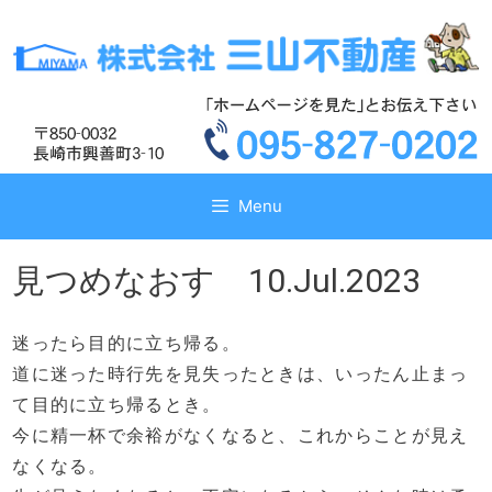
コ
コ
ン
ン
テ
テ
ン
ン
ツ
ツ
へ
へ
ス
ス
キ
キ
Menu
ッ
ッ
プ
プ
見つめなおす 10.Jul.2023
迷ったら目的に立ち帰る。
道に迷った時行先を見失ったときは、いったん止まっ
て目的に立ち帰るとき。
今に精一杯で余裕がなくなると、これからことが見え
なくなる。