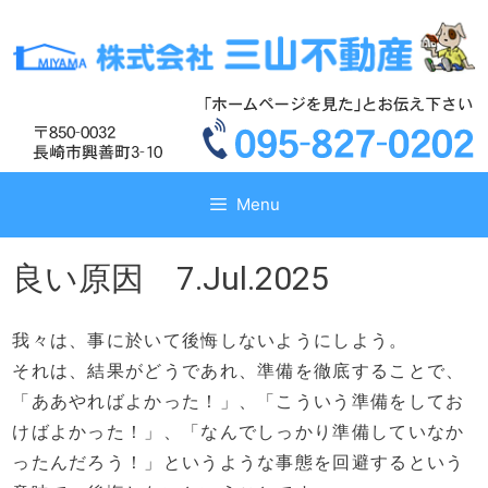
コ
コ
ン
ン
テ
テ
ン
ン
ツ
ツ
へ
へ
ス
ス
キ
キ
Menu
ッ
ッ
プ
プ
良い原因 7.Jul.2025
我々は、事に於いて後悔しないようにしよう。
それは、結果がどうであれ、準備を徹底することで、
「ああやればよかった！」、「こういう準備をしてお
けばよかった！」、「なんでしっかり準備していなか
ったんだろう！」というような事態を回避するという