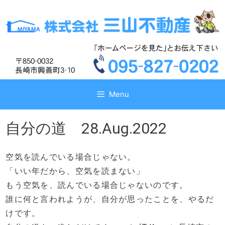
コ
コ
ン
ン
テ
テ
ン
ン
ツ
ツ
へ
へ
ス
ス
キ
キ
Menu
ッ
ッ
プ
プ
自分の道 28.Aug.2022
空気を読んでいる場合じゃない。
「いい年だから、空気を読まない」
もう空気を、読んでいる場合じゃないのです。
誰に何と言われようが、自分が思ったことを、やるだ
けです。