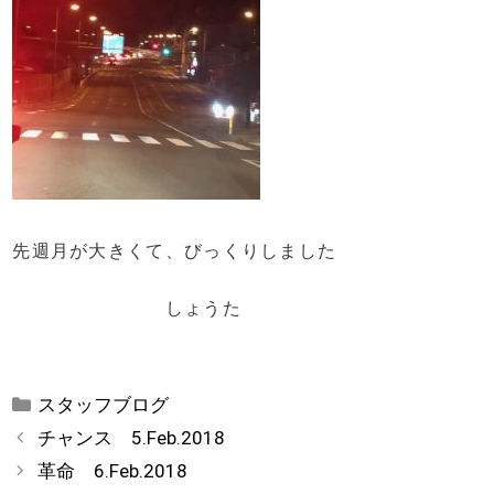
先週月が大きくて、びっくりしました
しょうた
カ
スタッフブログ
テ
チャンス 5.Feb.2018
ゴ
革命 6.Feb.2018
リ