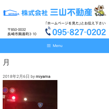
コ
コ
ン
ン
テ
テ
ン
ン
ツ
ツ
へ
へ
ス
ス
キ
キ
Menu
ッ
ッ
プ
プ
月
2018年2月6日
by
miyama