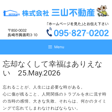
コ
コ
ン
ン
テ
テ
ン
ン
ツ
ツ
へ
へ
ス
ス
キ
キ
Menu
ッ
ッ
プ
プ
忘却なくして幸福はありえな
い 25.May.2026
忘れることが、人生には必要な時がある。
心に傷が残ること、人間関係のトラブルを水に流す時
の当時の感情、大きな失敗、それらは、何かのタイミ
ングで忘れてしまわなければならない。