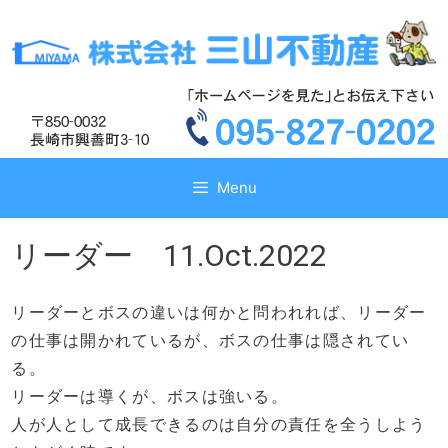
コ
コ
ン
ン
テ
テ
ン
ン
ツ
ツ
へ
へ
ス
ス
キ
キ
Menu
ッ
ッ
プ
プ
リーダー 11.Oct.2022
リーダーとボスの違いは何かと問われれば、リーダー
の仕事は開かれているが、ボスの仕事は隠されてい
る。
リーダーは導くが、ボスは強いる。
人が人として成長できるのは自分の責任を全うしよう