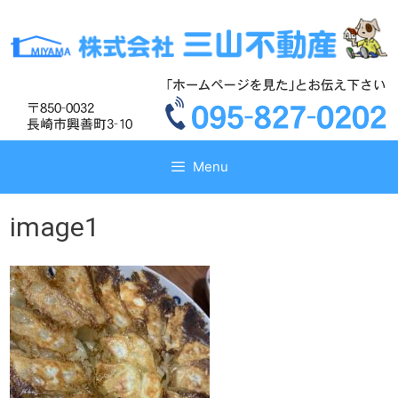
コ
コ
ン
ン
テ
テ
ン
ン
ツ
ツ
へ
へ
ス
ス
キ
キ
Menu
ッ
ッ
プ
プ
image1