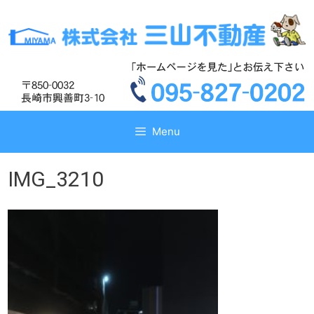
コ
コ
ン
ン
テ
テ
ン
ン
ツ
ツ
へ
へ
ス
ス
キ
キ
Menu
ッ
ッ
プ
プ
IMG_3210